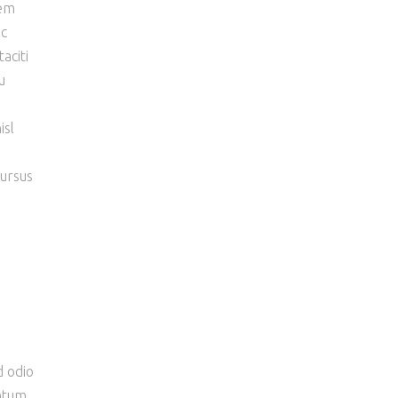
sem
ec
aciti
u
isl
cursus
d odio
entum