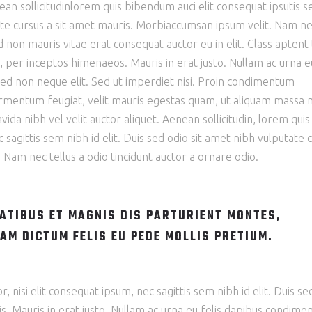
nean sollicitudinlorem quis bibendum auci elit consequat ipsutis 
utate cursus a sit amet mauris. Morbiaccumsan ipsum velit. Nam n
d non mauris vitae erat consequat auctor eu in elit. Class aptent t
, per inceptos himenaeos. Mauris in erat justo. Nullam ac urna e
ed non neque elit. Sed ut imperdiet nisi. Proin condimentum
mentum feugiat, velit mauris egestas quam, ut aliquam massa n
ida nibh vel velit auctor aliquet. Aenean sollicitudin, lorem quis
 sagittis sem nibh id elit. Duis sed odio sit amet nibh vulputate 
 Nam nec tellus a odio tincidunt auctor a ornare odio.
ATIBUS ET MAGNIS DIS PARTURIENT MONTES,
AM DICTUM FELIS EU PEDE MOLLIS PRETIUM.
 nisi elit consequat ipsum, nec sagittis sem nibh id elit. Duis se
is. Mauris in erat justo. Nullam ac urna eu felis dapibus condim