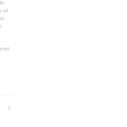
dio
qu ad
bus
c.
t amet