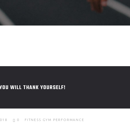
YOU WILL THANK YOURSELF!
018
0
FITNESS
GYM
PERFORMANCE