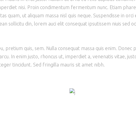
 imperdiet nisi. Proin condimentum fermentum nunc. Etiam phare
tas quam, ut aliquam massa nisl quis neque. Suspendisse in orci 
an sollicitu din, lorem auci elit consequat ipsutissem niuis sed od
 eu, pretium quis, sem. Nulla consequat massa quis enim. Donec 
 arcu. In enim justo, rhoncus ut, imperdiet a, venenatis vitae, just
eger tincidunt. Sed fringilla mauris sit amet nibh.