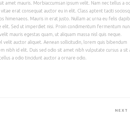
 sit amet mauris. Morbiaccumsan ipsum velit. Nam nec tellus a o
vitae erat consequat auctor eu in elit. Class aptent taciti socios
os himenaeos. Mauris in erat justo. Nullam ac urna eu felis dapi
elit. Sed ut imperdiet nisi. Proin condimentum fermentum nun
elit mauris egestas quam, ut aliquam massa nisl quis neque.
l velit auctor aliquet. Aenean sollicitudin, lorem quis bibendum
sem nibh id elit. Duis sed odio sit amet nibh vulputate cursus a si
llus a odio tincidunt auctor a ornare odio.
NEXT