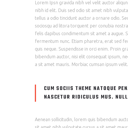
Lorem Ipsn gravida nibh vel velit auctor aliqu
nibh id elit. Duis sed odio sit amet nibh vulp
tellus a odio tincidunt auctor a ornare odio. Se
sociosqu ad litora torquent per conubia nostra
felis dapibus condimentum sit amet a augue. S
fermentum nunc. Etiam pharetra, erat sed fer
quis neque. Suspendisse in orci enim. Proin grav
bibendum auctor, nisi elit consequat ipsum, nec
a sit amet mauris. Morbiac cumsan ipsum velit.
CUM SOCIIS THEME NATOQUE PEN
NASCETUR RIDICULUS MUS. NULL
Aenean sollicitudin, lorem quis bibendum auctor,
sit amet nibh vulputate cursus a sit amet maur