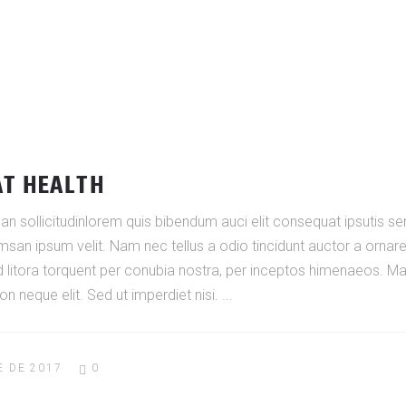
AT HEALTH
an sollicitudinlorem quis bibendum auci elit consequat ipsutis sem
san ipsum velit. Nam nec tellus a odio tincidunt auctor a ornar
ad litora torquent per conubia nostra, per inceptos himenaeos. Maur
 neque elit. Sed ut imperdiet nisi.
E DE 2017
0