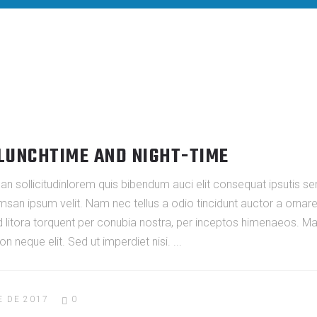
 LUNCHTIME AND NIGHT-TIME
an sollicitudinlorem quis bibendum auci elit consequat ipsutis sem
san ipsum velit. Nam nec tellus a odio tincidunt auctor a ornar
ad litora torquent per conubia nostra, per inceptos himenaeos. Maur
 neque elit. Sed ut imperdiet nisi.
E DE 2017
0