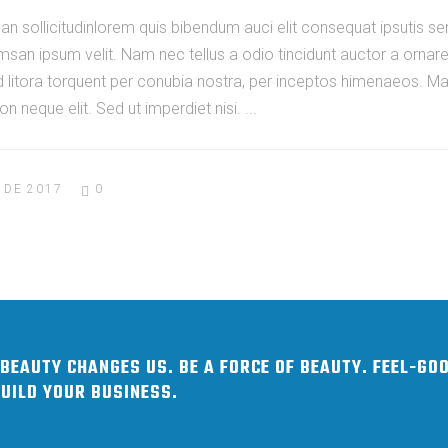
an sollicitudinlorem quis bibendum auci elit consequat ipsutis sem
san ipsum velit. Nam nec tellus a odio tincidunt auctor a ornar
ad litora torquent per conubia nostra, per inceptos himenaeos. Maur
 neque elit. Sed ut imperdiet nisi.
 DE 2017
0
BEAUTY CHANGES US. BE A FORCE OF BEAUTY. FEEL-GO
BUILD YOUR BUSINESS.