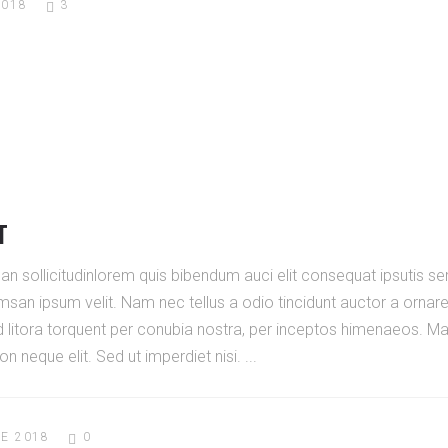
2018
3
T
an sollicitudinlorem quis bibendum auci elit consequat ipsutis sem
san ipsum velit. Nam nec tellus a odio tincidunt auctor a ornar
ad litora torquent per conubia nostra, per inceptos himenaeos. Maur
 neque elit. Sed ut imperdiet nisi.
E 2018
0