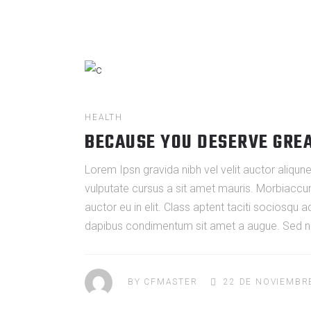
HEALTH
BECAUSE YOU DESERVE GRE
Lorem Ipsn gravida nibh vel velit auctor aliqune
vulputate cursus a sit amet mauris. Morbiaccum
auctor eu in elit. Class aptent taciti sociosqu 
dapibus condimentum sit amet a augue. Sed non
BY
CFMASTER
22 DE NOVIEMBR