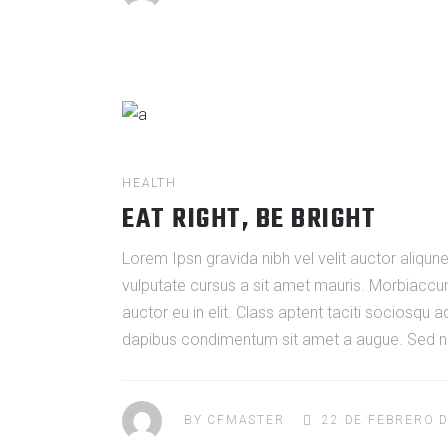
HEALTH
EAT RIGHT, BE BRIGHT
Lorem Ipsn gravida nibh vel velit auctor aliqune
vulputate cursus a sit amet mauris. Morbiaccum
auctor eu in elit. Class aptent taciti sociosqu 
dapibus condimentum sit amet a augue. Sed non
BY
CFMASTER
22 DE FEBRERO D