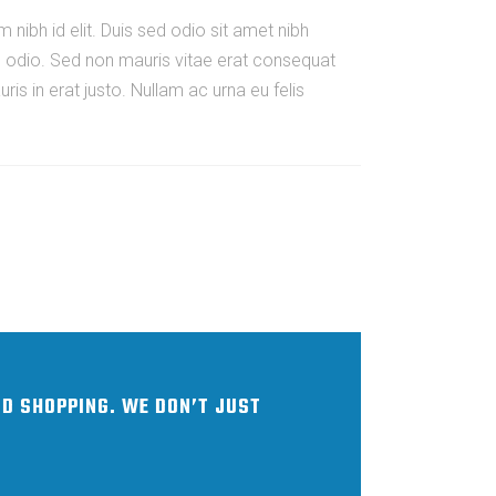
 nibh id elit. Duis sed odio sit amet nibh
e odio. Sed non mauris vitae erat consequat
is in erat justo. Nullam ac urna eu felis
OD SHOPPING. WE DON’T JUST