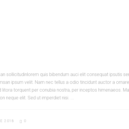
an sollicitudinlorem quis bibendum auci elit consequat ipsutis sem
san ipsum velit. Nam nec tellus a odio tincidunt auctor a ornar
ad litora torquent per conubia nostra, per inceptos himenaeos. Maur
 neque elit. Sed ut imperdiet nisi.
E 2018
0