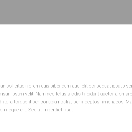
an sollicitudinlorem quis bibendum auci elit consequat ipsutis sem
san ipsum velit. Nam nec tellus a odio tincidunt auctor a ornar
ad litora torquent per conubia nostra, per inceptos himenaeos. Maur
 neque elit. Sed ut imperdiet nisi.