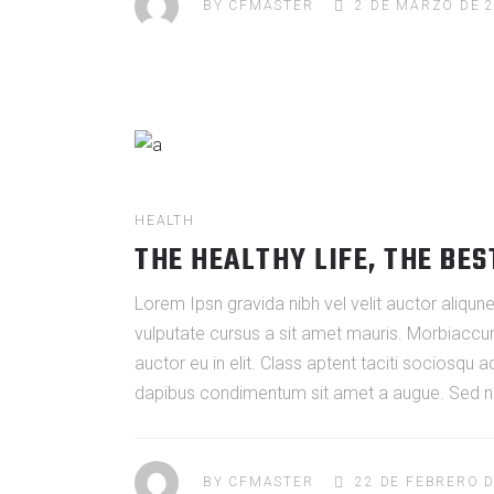
BY
CFMASTER
2 DE MARZO DE 
HEALTH
THE HEALTHY LIFE, THE BES
Lorem Ipsn gravida nibh vel velit auctor aliqune
vulputate cursus a sit amet mauris. Morbiaccum
auctor eu in elit. Class aptent taciti sociosqu 
dapibus condimentum sit amet a augue. Sed non
BY
CFMASTER
22 DE FEBRERO D