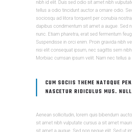
nibh id elit. Duis sed odio sit amet nibh vulp
tellus a odio tincidunt auctor a ornare odio. Se
sociosqu ad litora torquent per conubia nostra,
dapibus condimentum sit amet a augue. Sed no
nunc. Etiam pharetra, erat sed fermentum feugi
Suspendisse in orci enim. Proin gravida nibh vel
nisi elit consequat ipsum, nec sagittis sem nibh
Morbiac cumsan ipsum velit. Nam nec tellus a o
CUM SOCIIS THEME NATOQUE PEN
NASCETUR RIDICULUS MUS. NULL
Aenean sollicitudin, lorem quis bibendum auctor,
sit amet nibh vulputate cursus a sit amet mauri
sit amet a augue. Sed non neque elit. Sed ut i