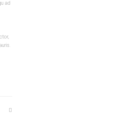
qu ad
ctor,
auris.