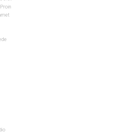
 Proin
 amet
pede
dio