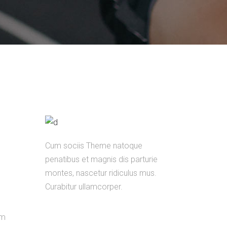
Cum sociis Theme natoque
penatibus et magnis dis parturie
montes, nascetur ridiculus mus.
Curabitur ullamcorper.
em