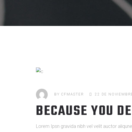
BY
CFMASTER
22 DE NOVIEMBR
BECAUSE YOU D
Lorem Ipsn gravida nibh vel velit auctor aliqun