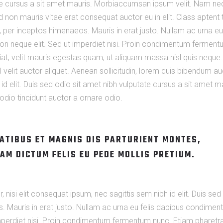
utate cursus a sit amet mauris. Morbiaccumsan ipsum velit. Nam ne
d non mauris vitae erat consequat auctor eu in elit. Class aptent t
 per inceptos himenaeos. Mauris in erat justo. Nullam ac urna eu 
n neque elit. Sed ut imperdiet nisi. Proin condimentum fermen
at, velit mauris egestas quam, ut aliquam massa nisl quis neque.
 velit auctor aliquet. Aenean sollicitudin, lorem quis bibendum au
 id elit. Duis sed odio sit amet nibh vulputate cursus a sit amet m
dio tincidunt auctor a ornare odio.
ATIBUS ET MAGNIS DIS PARTURIENT MONTES,
AM DICTUM FELIS EU PEDE MOLLIS PRETIUM.
 nisi elit consequat ipsum, nec sagittis sem nibh id elit. Duis sed
s. Mauris in erat justo. Nullam ac urna eu felis dapibus condime
mperdiet nisi. Proin condimentum fermentum nunc. Etiam pharetra