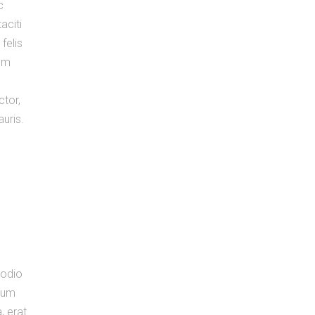
c
aciti
felis
tum
ctor,
auris.
 odio
ntum
, erat