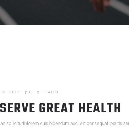
E DE 2017
0
HEALTH
ESERVE GREAT HEALTH
ean sollicitudinlorem quis bibendum auci elit consequat ipsutis s